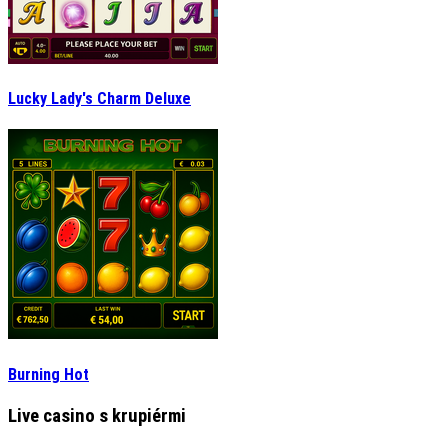
Lucky Lady's Charm Deluxe
Burning Hot
Live casino s krupiérmi