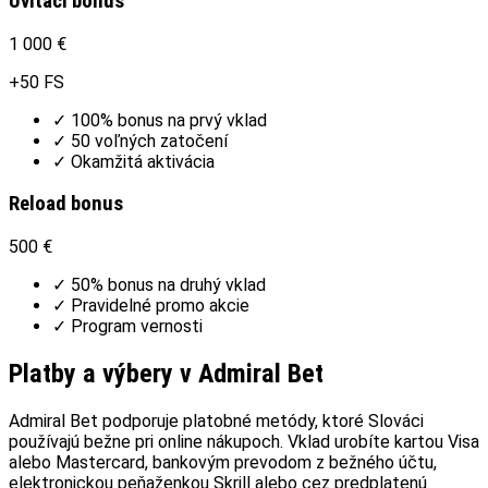
Uvítací bonus
1 000 €
+50 FS
✓
100% bonus na prvý vklad
✓
50 voľných zatočení
✓
Okamžitá aktivácia
Reload bonus
500 €
✓
50% bonus na druhý vklad
✓
Pravidelné promo akcie
✓
Program vernosti
Platby a výbery v Admiral Bet
Admiral Bet podporuje platobné metódy, ktoré Slováci
používajú bežne pri online nákupoch. Vklad urobíte kartou Visa
alebo Mastercard, bankovým prevodom z bežného účtu,
elektronickou peňaženkou Skrill alebo cez predplatenú