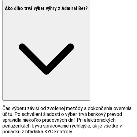
Ako dlho trvá výber výhry z Admiral Bet?
Čas výberu závisí od zvolenej metódy a dokončenia overenia
účtu. Po schválení žiadosti o výber trvá bankový prevod
spravidla niekoľko pracovných dní. Pri elektronických
peňaženkách býva spracovanie rýchlejšie, ak je všetko v
poriadku z hľadiska KYC kontroly.