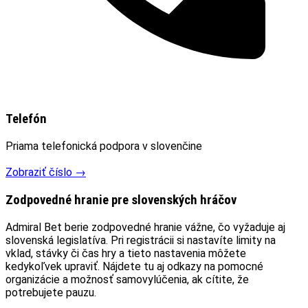
Telefón
Priama telefonická podpora v slovenčine
Zobraziť číslo →
Zodpovedné hranie pre slovenských hráčov
Admiral Bet berie zodpovedné hranie vážne, čo vyžaduje aj
slovenská legislatíva. Pri registrácii si nastavíte limity na
vklad, stávky či čas hry a tieto nastavenia môžete
kedykoľvek upraviť. Nájdete tu aj odkazy na pomocné
organizácie a možnosť samovylúčenia, ak cítite, že
potrebujete pauzu.