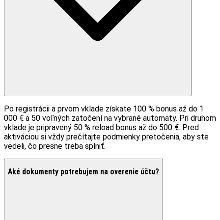
Po registrácii a prvom vklade získate 100 % bonus až do 1
000 € a 50 voľných zatočení na vybrané automaty. Pri druhom
vklade je pripravený 50 % reload bonus až do 500 €. Pred
aktiváciou si vždy prečítajte podmienky pretočenia, aby ste
vedeli, čo presne treba splniť.
Aké dokumenty potrebujem na overenie účtu?