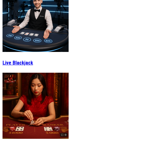
Live Blackjack