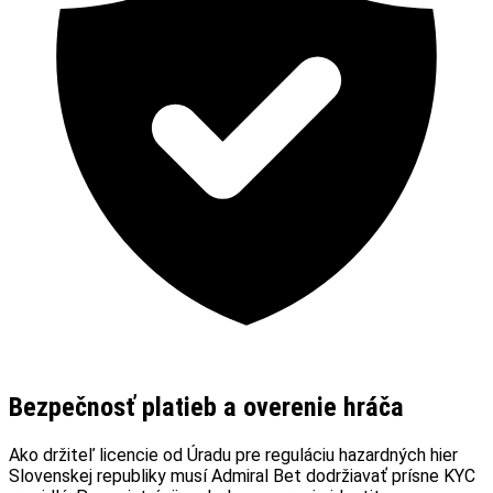
Bezpečnosť platieb a overenie hráča
Ako držiteľ licencie od Úradu pre reguláciu hazardných hier
Slovenskej republiky musí Admiral Bet dodržiavať prísne KYC