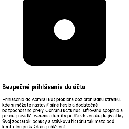
Bezpečné prihlásenie do účtu
Prihlásenie do Admiral Bet prebieha cez prehľadnú stránku,
kde si môžete nastaviť silné heslo a dodatočné
bezpečnostné prvky. Ochranu účtu rieši šifrované spojenie a
prísne pravidlá overenia identity podľa slovenskej legislatívy.
Svoj zostatok, bonusy a stávkovú históriu tak máte pod
kontrolou pri každom prihlásení.